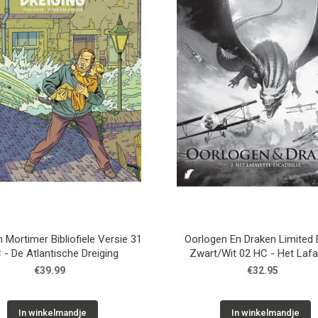
 Mortimer Bibliofiele Versie 31
Oorlogen En Draken Limited 
 - De Atlantische Dreiging
Zwart/Wit 02 HC - Het Lafa
Escadrille
€39.99
€32.95
In winkelmandje
In winkelmandje