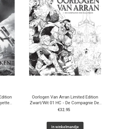
Edition
Oorlogen Van Arran Limited Edition
yette
Zwart/Wit 01 HC - De Compagnie Der
Ballingen
€32.95
In winkelmandje