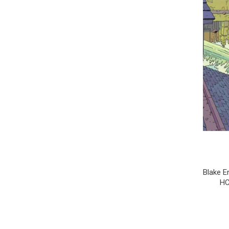
Blake En
HC