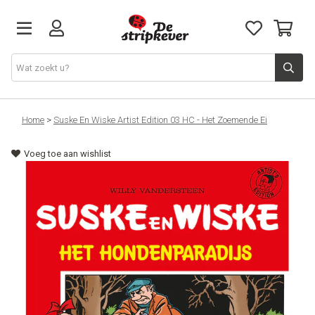
STRIPKEVER
Home
>
Suske En Wiske Artist Edition 03 HC - Het Zoemende Ei
Voeg toe aan wishlist
NIEUWE RELEASES
EVENTS
STRIPS
JEUGD
GRAPHIC NOVELS