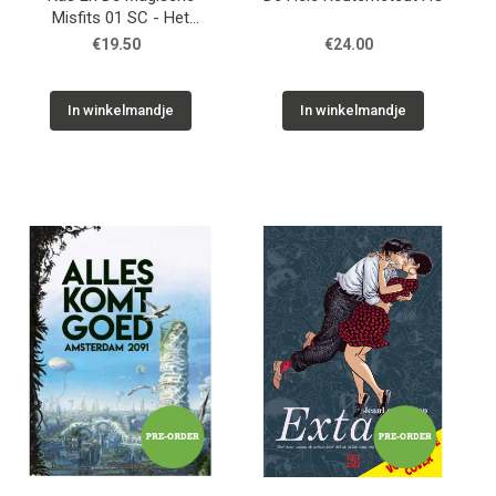
Misfits 01 SC - Het
Wezenhuis
€19.50
€24.00
In winkelmandje
In winkelmandje