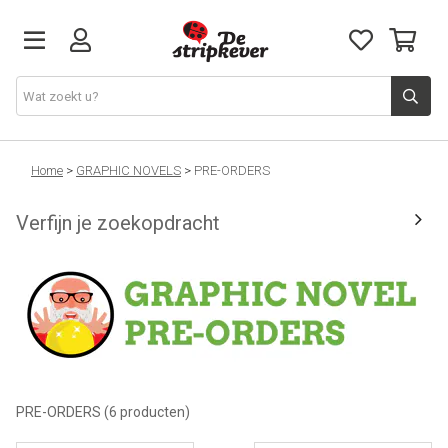
STRIPKEVER
Home
>
GRAPHIC NOVELS
>
PRE-ORDERS
Verfijn je zoekopdracht
NIEUWE RELEASES
EVENTS
STRIPS
JEUGD
PRE-ORDERS
(6 producten)
GRAPHIC NOVELS