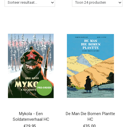
MANGA
COMICS
TOP-10
CADEAUBON
CONTACT
Mykola - Een
De Man Die Bomen Plantte
Soldatenverhaal HC
HC
€29.95
€35.00