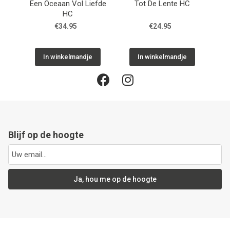
Een Oceaan Vol Liefde
Tot De Lente HC
I
HC
€34.95
€24.95
In winkelmandje
In winkelmandje
Blijf op de hoogte
Ja, hou me op de hoogte