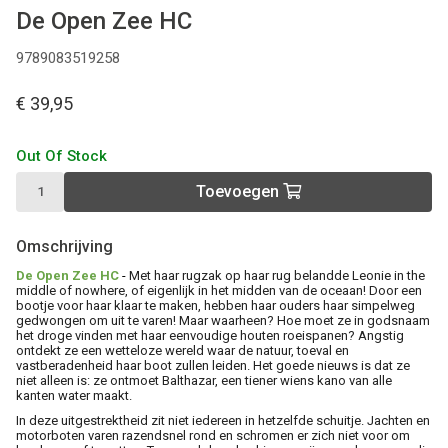
De Open Zee HC
9789083519258
€ 39,95
Out Of Stock
Toevoegen
Omschrijving
De Open Zee HC
-
Met haar rugzak op haar rug belandde Leonie in the
middle of nowhere, of eigenlijk in het midden van de oceaan! Door een
bootje voor haar klaar te maken, hebben haar ouders haar simpelweg
gedwongen om uit te varen! Maar waarheen? Hoe moet ze in godsnaam
het droge vinden met haar eenvoudige houten roeispanen? Angstig
ontdekt ze een wetteloze wereld waar de natuur, toeval en
vastberadenheid haar boot zullen leiden. Het goede nieuws is dat ze
niet alleen is: ze ontmoet Balthazar, een tiener wiens kano van alle
kanten water maakt.
In deze uitgestrektheid zit niet iedereen in hetzelfde schuitje. Jachten en
motorboten varen razendsnel rond en schromen er zich niet voor om