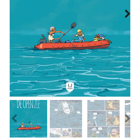
MANGA
Next
COMICS
TOP-10
CADEAUBON
CONTACT
Previous
Next