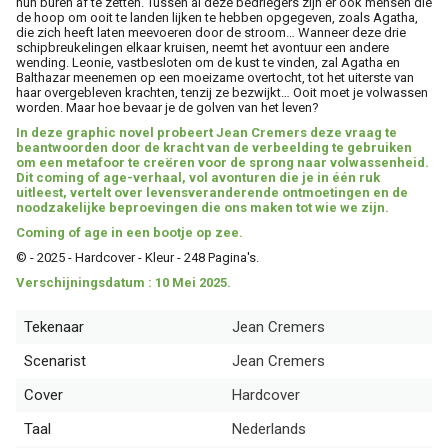
hun buren af te zetten. Tussen al deze bedriegers zijn er ook mensen die
de hoop om ooit te landen lijken te hebben opgegeven, zoals Agatha,
die zich heeft laten meevoeren door de stroom… Wanneer deze drie
schipbreukelingen elkaar kruisen, neemt het avontuur een andere
wending. Leonie, vastbesloten om de kust te vinden, zal Agatha en
Balthazar meenemen op een moeizame overtocht, tot het uiterste van
haar overgebleven krachten, tenzij ze bezwijkt… Ooit moet je volwassen
worden. Maar hoe bevaar je de golven van het leven?
In deze graphic novel probeert Jean Cremers deze vraag te
beantwoorden door de kracht van de verbeelding te gebruiken
om een metafoor te creëren voor de sprong naar volwassenheid.
Dit coming of age-verhaal, vol avonturen die je in één ruk
uitleest, vertelt over levensveranderende ontmoetingen en de
noodzakelijke beproevingen die ons maken tot wie we zijn.
Coming of age in een bootje op zee.
© - 2025 - Hardcover - Kleur - 248 Pagina's.
Verschijningsdatum : 10 Mei 2025.
Tekenaar
Jean Cremers
Scenarist
Jean Cremers
Cover
Hardcover
Taal
Nederlands