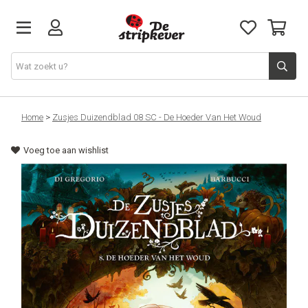
STRIPKEVER
Home
>
Zusjes Duizendblad 08 SC - De Hoeder Van Het Woud
Voeg toe aan wishlist
NIEUWE RELEASES
EVENTS
STRIPS
JEUGD
GRAPHIC NOVELS