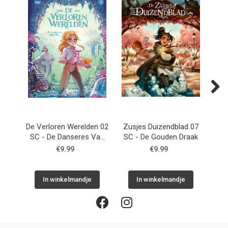
Next
De Verloren Werelden 02
Zusjes Duizendblad 07
Zus
SC - De Danseres Van
SC - De Gouden Draak
Angkor Wat
€9.99
€9.99
In winkelmandje
In winkelmandje