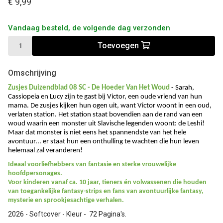
€ 9,99
Vandaag besteld, de volgende dag verzonden
Toevoegen
Omschrijving
Zusjes Duizendblad 08 SC - De Hoeder Van Het Woud
- Sarah,
Cassiopeia en Lucy zijn te gast bij Victor, een oude vriend van hun
mama. De zusjes kijken hun ogen uit, want Victor woont in een oud,
verlaten station. Het station staat bovendien aan de rand van een
woud waarin een monster uit Slavische legenden woont: de Leshi!
Maar dat monster is niet eens het spannendste van het hele
avontuur... er staat hun een onthulling te wachten die hun leven
helemaal zal veranderen!
Ideaal voorliefhebbers van fantasie en sterke vrouwelijke
hoofdpersonages.
Voor kinderen vanaf ca. 10 jaar, tieners én volwassenen die houden
van toegankelijke fantasy-strips en fans van avontuurlijke fantasy,
mysterie en sprookjesachtige verhalen.
2026 - Softcover - Kleur - 72 Pagina's.