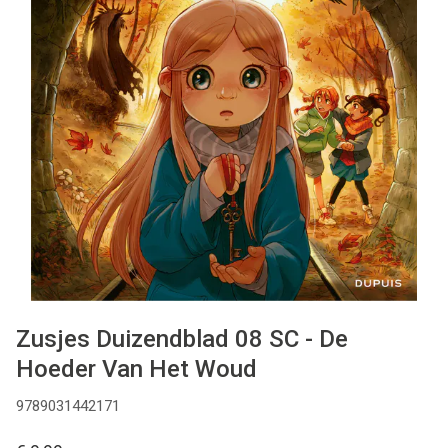
MANGA
COMICS
TOP-10
CADEAUBON
CONTACT
Zusjes Duizendblad 08 SC - De
Hoeder Van Het Woud
9789031442171