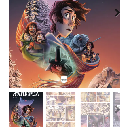
MANGA
Next
COMICS
TOP-10
CADEAUBON
CONTACT
Previous
Next