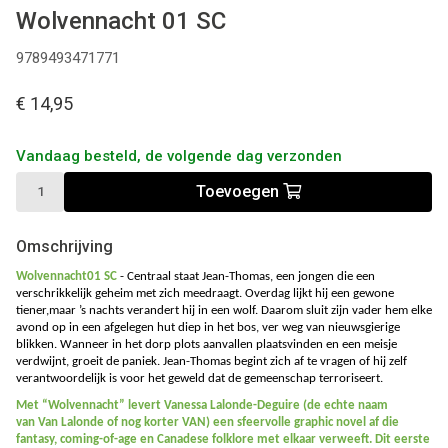
Wolvennacht 01 SC
9789493471771
€ 14,95
Vandaag besteld, de volgende dag verzonden
Toevoegen
Omschrijving
Wolvennacht01 SC
-
Centraal staat Jean-Thomas, een jongen die een
verschrikkelijk geheim met zich meedraagt. Overdag lijkt hij een gewone
tiener,maar ’s nachts verandert hij in een wolf. Daarom sluit zijn vader hem elke
avond op in een afgelegen hut diep in het bos, ver weg van nieuwsgierige
blikken. Wanneer in het dorp plots aanvallen plaatsvinden en een meisje
verdwijnt, groeit de paniek. Jean-Thomas begint zich af te vragen of hij zelf
verantwoordelijk is voor het geweld dat de gemeenschap terroriseert.
Met “Wolvennacht” levert Vanessa Lalonde-Deguire (de echte naam
van Van Lalonde of nog korter VAN) een sfeervolle graphic novel af die
fantasy, coming-of-age en Canadese folklore met elkaar verweeft. Dit eerste