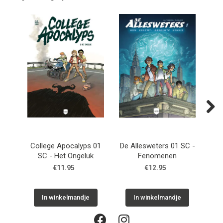
Next
College Apocalyps 01
De Allesweters 01 SC -
Lou
SC - Het Ongeluk
Fenomenen
€11.95
€12.95
In winkelmandje
In winkelmandje