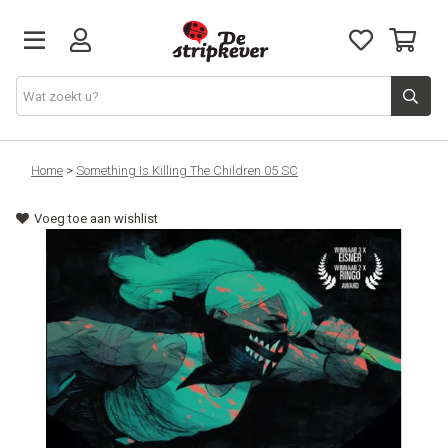
STRIPKEVER
Home
>
Something Is Killing The Children 05 SC
Voeg toe aan wishlist
NIEUWE RELEASES
EVENTS
STRIPS
JEUGD
GRAPHIC NOVELS