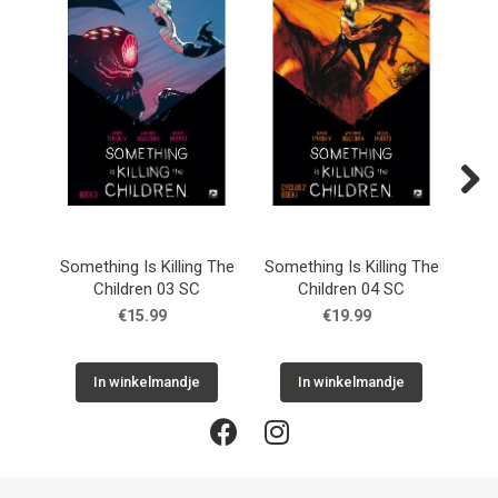
Next
Something Is Killing The
Something Is Killing The
Some
Children 03 SC
Children 04 SC
€15.99
€19.99
In winkelmandje
In winkelmandje