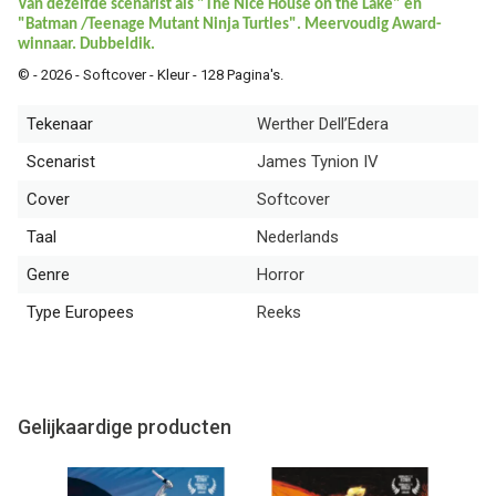
Van dezelfde scenarist als "The Nice House on the Lake" en
"Batman /Teenage Mutant Ninja Turtles". Meervoudig Award-
winnaar. Dubbeldik.
© - 2026 - Softcover - Kleur - 128 Pagina's.
Tekenaar
Werther Dell’Edera
Scenarist
James Tynion IV
Cover
Softcover
Taal
Nederlands
Genre
Horror
Type Europees
Reeks
Gelijkaardige producten