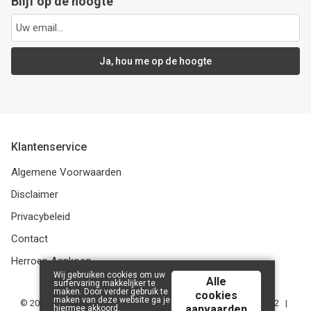
Blijf op de hoogte
Ja, hou me op de hoogte
Klantenservice
Algemene Voorwaarden
Disclaimer
Privacybeleid
Contact
Herroep Aankoop
Wij gebruiken cookies om uw
Alle
surfervaring makkelijker te
maken. Door verder gebruik te
cookies
maken van deze website ga je
© 2026 De Stripkever | Bruul 79, 2800 Mechelen | BE 0785.607.552 |
aanvaarden
hiermee akkoord.