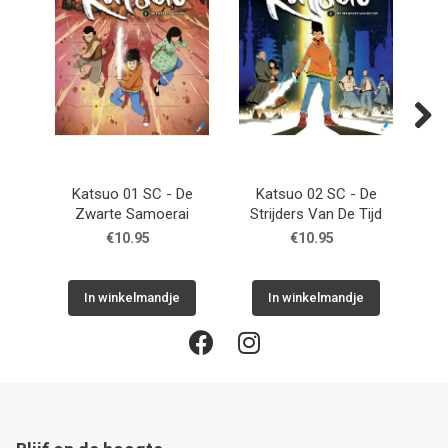
Next
Katsuo 01 SC - De
Katsuo 02 SC - De
Sain
Zwarte Samoerai
Strijders Van De Tijd
€10.95
€10.95
In winkelmandje
In winkelmandje