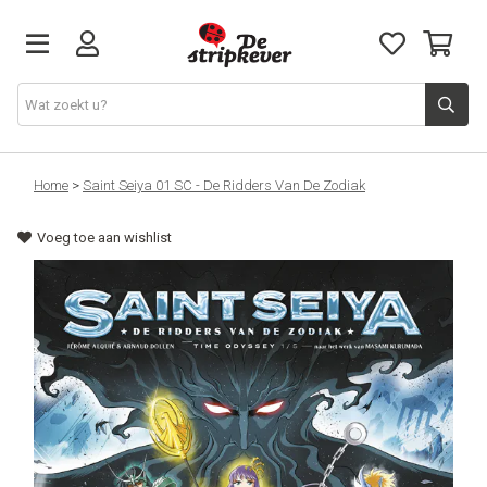
STRIPKEVER
Home
>
Saint Seiya 01 SC - De Ridders Van De Zodiak
Voeg toe aan wishlist
NIEUWE RELEASES
EVENTS
STRIPS
JEUGD
GRAPHIC NOVELS