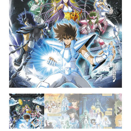
MANGA
Next
COMICS
TOP-10
CADEAUBON
CONTACT
Previous
Next