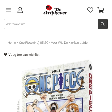
STRIPKEVER
Home
>
One Piece (NL) 05 SC - Voor Wie De Klokken Luiden
Voeg toe aan wishlist
NIEUWE RELEASES
EVENTS
STRIPS
JEUGD
GRAPHIC NOVELS