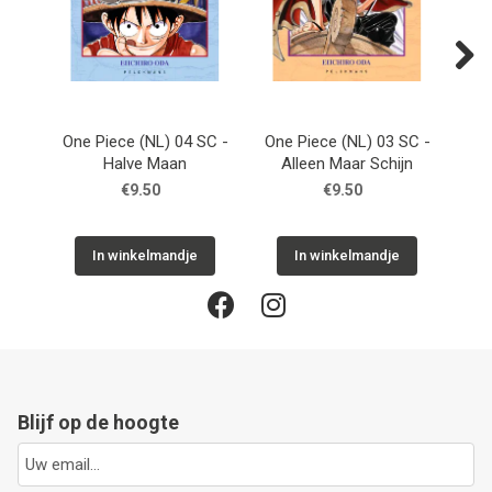
Next
One Piece (NL) 04 SC -
One Piece (NL) 03 SC -
One
Halve Maan
Alleen Maar Schijn
T
€9.50
€9.50
In winkelmandje
In winkelmandje
Blijf op de hoogte