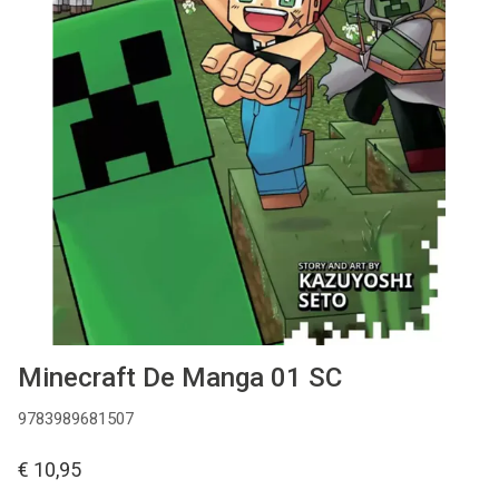
MANGA
COMICS
TOP-10
CADEAUBON
CONTACT
Minecraft De Manga 01 SC
9783989681507
€ 10,95