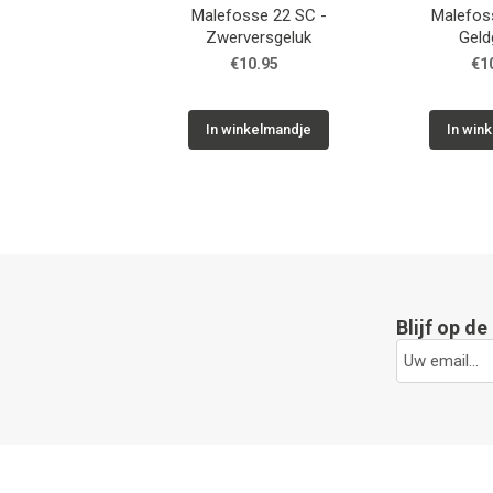
sse 18 SC - De Wegen
Malefosse 17 SC - De Zeven
Malefos
Van Malfosse
Slapers
€10.95
€10.95
In winkelmandje
In winkelmandje
I
Blijf op d