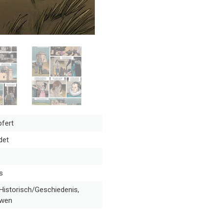
pfert
det
s
Historisch/Geschiedenis,
uwen