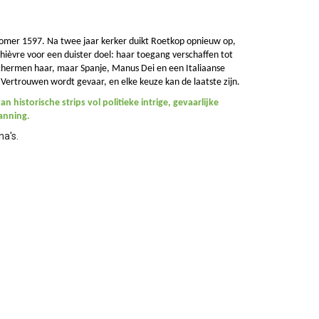
omer 1597. Na twee jaar kerker duikt Roetkop opnieuw op,
hièvre voor een duister doel: haar toegang verschaffen tot
eschermen haar, maar Spanje, Manus Dei en een Italiaanse
 Vertrouwen wordt gevaar, en elke keuze kan de laatste zijn.
n historische strips vol politieke intrige, gevaarlijke
panning.
na's.