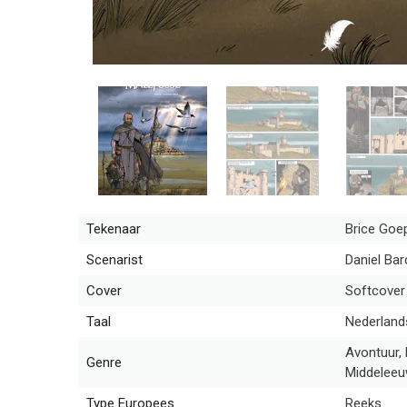
Tekenaar
Brice Goe
Scenarist
Daniel Bar
Cover
Softcover
Taal
Nederland
Avontuur, 
Genre
Middelee
Type Europees
Reeks