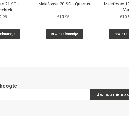
se 16 SC - Sacrale
Malefosse 15 SC - Margoti
Malefo
Linke
€10.95
€10.95
n winkelmandje
In winkelmandje
In 
e hoogte
Ja, hou me op 