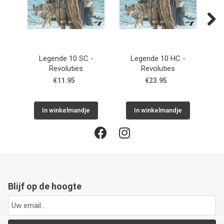
Next
Legende 10 SC -
Legende 10 HC -
Leg
Revoluties
Revoluties
€11.95
€23.95
In winkelmandje
In winkelmandje
Blijf op de hoogte