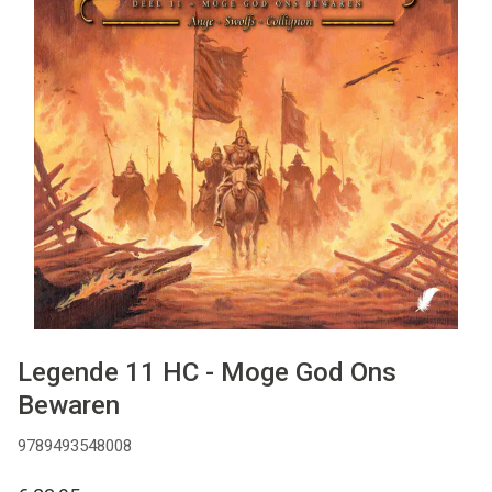
MANGA
COMICS
TOP-10
CADEAUBON
CONTACT
Legende 11 HC - Moge God Ons
Bewaren
9789493548008