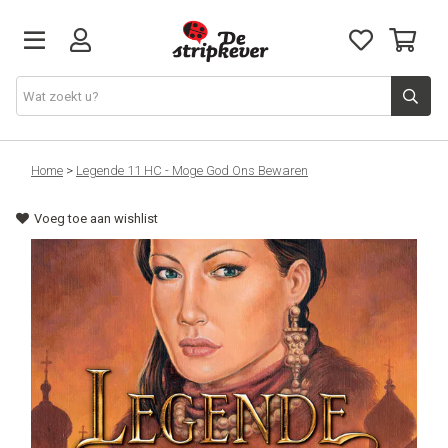
STRIPKEVER
Home
>
Legende 11 HC - Moge God Ons Bewaren
Voeg toe aan wishlist
NIEUWE RELEASES
EVENTS
STRIPS
JEUGD
GRAPHIC NOVELS