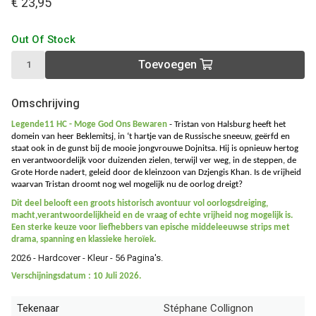
€ 23,95
Out Of Stock
Toevoegen
Omschrijving
Legende11 HC - Moge God Ons Bewaren
-
Tristan von Halsburg heeft het
domein van heer Beklemitsj, in ‘t hartje van de Russische sneeuw, geërfd en
staat ook in de gunst bij de mooie jongvrouwe Dojnitsa. Hij is opnieuw hertog
en verantwoordelijk voor duizenden zielen, terwijl ver weg, in de steppen, de
Grote Horde nadert, geleid door de kleinzoon van Dzjengis Khan. Is de vrijheid
waarvan Tristan droomt nog wel mogelijk nu de oorlog dreigt?
Dit deel belooft een groots historisch avontuur vol oorlogsdreiging,
macht,verantwoordelijkheid en de vraag of echte vrijheid nog mogelijk is.
Een sterke keuze voor liefhebbers van epische middeleeuwse strips met
drama, spanning en klassieke heroïek.
2026 - Hardcover - Kleur - 56 Pagina's.
Verschijningsdatum : 10 Juli 2026.
Tekenaar
Stéphane Collignon