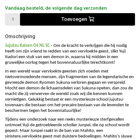
Vandaag besteld, de volgende dag verzonden
Toevoegen
Omschrijving
Jujutsu Kaisen 04 NL SC
- Om de kracht te verkrijgen die hij nodig
heeft om zijn vriend te redden van een vervloekte geest, slikt Yuji
Itadori een stuk van een demon in, waarna hij midden in een
gruwelijke oorlog tegen het bovennatuurlijke terechtkomt!
In een wereld waar vervloekte geesten zich voeden met
nietsvermoedende mensen, zijn fragmenten van de legendarische en
gevreesde demon Ryomen Sukuna verloren gegaan en verspreid.
Mocht een demon de lichaamsdelen van Sukuna opeten, dan zou de
macht die zij verwerven de wereld zoals wij die kennen kunnen
vernietigen. Gelukkig bestaat er een mysterieuze school jujutsu-
tovenaars die bestaan ​​om het precaire bestaan ​​van de levenden te
beschermen tegen het bovennatuurlijke!
Tijdens een onderzoek naar een reeks mysterieuze sterfgevallen
ontmoet Yuji de getroebleerde scholier Junpei, die op school wordt
gepest. Maar Junpei raakt in de ban van Mahito, een
sinistere,vervloekte geest met duistere bedoelingen. Mahito’s sluwe