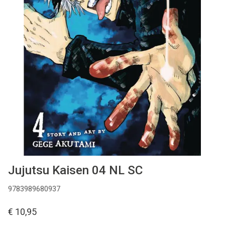
MANGA
COMICS
TOP-10
CADEAUBON
CONTACT
Jujutsu Kaisen 04 NL SC
9783989680937
€ 10,95