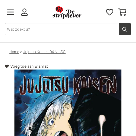
STRIPKEVER
Home
>
Jujutsu Kaisen 04 NL SC
Voeg toe aan wishlist
NIEUWE RELEASES
EVENTS
STRIPS
JEUGD
GRAPHIC NOVELS