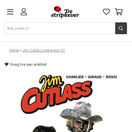
STRIPKEVER
Home
>
Jim Cutlass Integraal HC
Voeg toe aan wishlist
NIEUWE RELEASES
EVENTS
STRIPS
JEUGD
GRAPHIC NOVELS