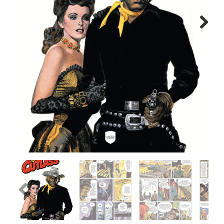
MANGA
Next
COMICS
TOP-10
CADEAUBON
CONTACT
Previous
Next