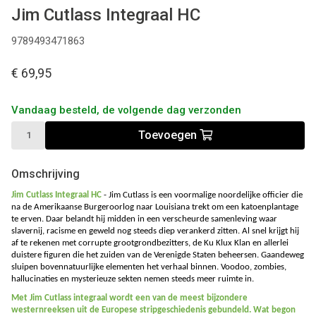
Jim Cutlass Integraal HC
9789493471863
€ 69,95
Vandaag besteld, de volgende dag verzonden
Toevoegen
Omschrijving
Jim Cutlass Integraal HC
-
Jim Cutlass is een voormalige noordelijke officier die
na de Amerikaanse Burgeroorlog naar Louisiana trekt om een katoenplantage
te erven. Daar belandt hij midden in een verscheurde samenleving waar
slavernij, racisme en geweld nog steeds diep verankerd zitten. Al snel krijgt hij
af te rekenen met corrupte grootgrondbezitters, de Ku Klux Klan en allerlei
duistere figuren die het zuiden van de Verenigde Staten beheersen. Gaandeweg
sluipen bovennatuurlijke elementen het verhaal binnen. Voodoo, zombies,
hallucinaties en mysterieuze sekten nemen steeds meer ruimte in.
Met Jim Cutlass integraal wordt een van de meest bijzondere
westernreeksen uit de Europese stripgeschiedenis gebundeld. Wat begon