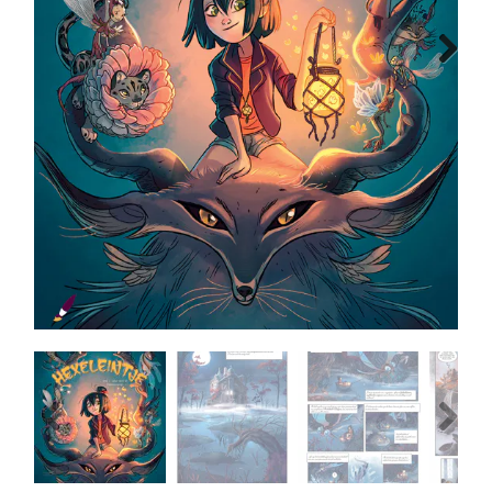
MANGA
Next
COMICS
TOP-10
CADEAUBON
CONTACT
Previous
Next