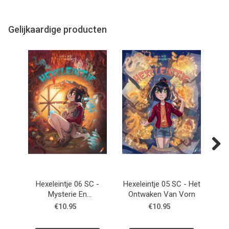
Gelijkaardige producten
Next
Hexeleintje 06 SC -
Hexeleintje 05 SC - Het
Hex
Mysterie En
Ontwaken Van Vorn
Fa
Gnoomgedoe
€10.95
€10.95