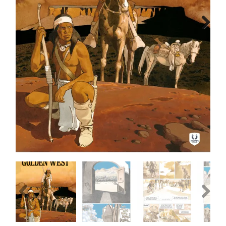
MANGA
Next
COMICS
TOP-10
CADEAUBON
CONTACT
Previous
Next