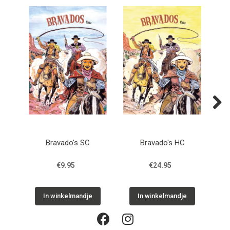
Next
Bravado's SC
Bravado's HC
De 
€9.95
€24.95
In winkelmandje
In winkelmandje