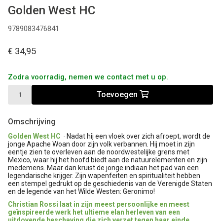
Golden West HC
9789083476841
€ 34,95
Zodra voorradig, nemen we contact met u op.
Toevoegen
Omschrijving
Golden West HC
Nadat hij een vloek over zich afroept, wordt de
-
jonge Apache Woan door zijn volk verbannen. Hij moet in zijn
eentje zien te overleven aan de noordwestelijke grens met
Mexico, waar hij het hoofd biedt aan de natuurelementen en zijn
medemens. Maar dan kruist de jonge indiaan het pad van een
legendarische krijger. Zijn wapenfeiten en spiritualiteit hebben
een stempel gedrukt op de geschiedenis van de Verenigde Staten
en de legende van het Wilde Westen: Geronimo!
Christian Rossi laat in zijn meest persoonlijke en meest
geïnspireerde werk het ultieme elan herleven van een
uitdovende beschaving die zich verzet tegen haar einde.