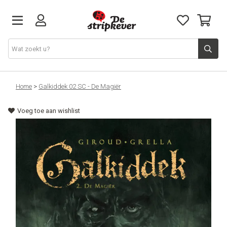
STRIPKEVER
Home
>
Galkiddek 02 SC - De Magiër
Voeg toe aan wishlist
NIEUWE RELEASES
EVENTS
STRIPS
JEUGD
GRAPHIC NOVELS