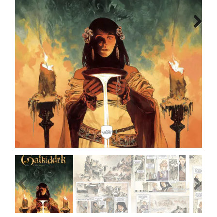
MANGA
Next
COMICS
TOP-10
CADEAUBON
CONTACT
Previous
Next