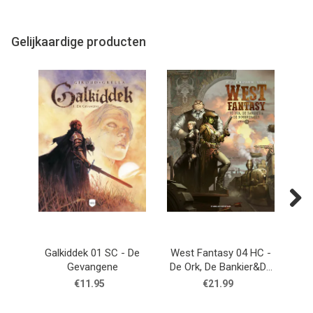
Gelijkaardige producten
Next
Galkiddek 01 SC - De
West Fantasy 04 HC -
We
Gevangene
De Ork, De Bankier&De
De 
Moordenares
€11.95
€21.99