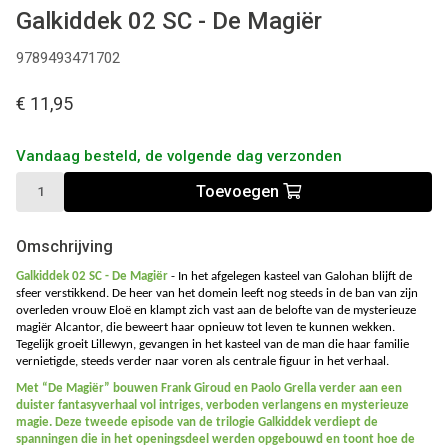
Galkiddek 02 SC - De Magiër
9789493471702
€ 11,95
Vandaag besteld, de volgende dag verzonden
Toevoegen
Omschrijving
Galkiddek 02 SC - De Magiër
-
In het afgelegen kasteel van Galohan blijft de
sfeer verstikkend. De heer van het domein leeft nog steeds in de ban van zijn
overleden vrouw Eloë en klampt zich vast aan de belofte van de mysterieuze
magiër Alcantor, die beweert haar opnieuw tot leven te kunnen wekken.
Tegelijk groeit Lillewyn, gevangen in het kasteel van de man die haar familie
vernietigde, steeds verder naar voren als centrale figuur in het verhaal.
Met “De Magiër” bouwen Frank Giroud en Paolo Grella verder aan een
duister fantasyverhaal vol intriges, verboden verlangens en mysterieuze
magie. Deze tweede episode van de trilogie Galkiddek verdiept de
spanningen die in het openingsdeel werden opgebouwd en toont hoe de