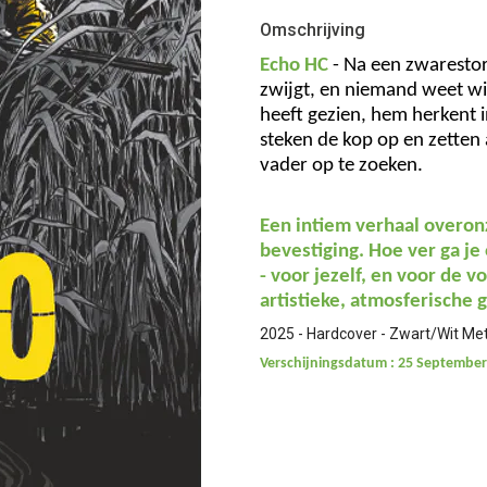
Omschrijving
Echo HC
- Na een zwaresto
zwijgt, en niemand weet wie 
heeft gezien, hem herkent i
steken de kop op en zetten 
vader op te zoeken.
Een intiem verhaal overon
bevestiging. Hoe ver ga j
- voor jezelf, en voor de 
artistieke, atmosferische
2025 - Hardcover - Zwart/Wit Met
Verschijningsdatum : 25 September