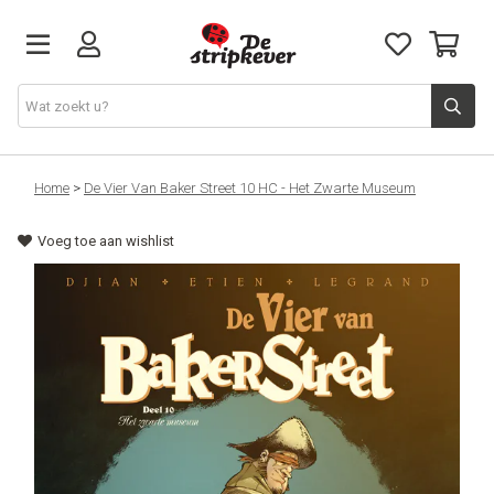
STRIPKEVER
Home
>
De Vier Van Baker Street 10 HC - Het Zwarte Museum
Voeg toe aan wishlist
NIEUWE RELEASES
EVENTS
STRIPS
JEUGD
GRAPHIC NOVELS