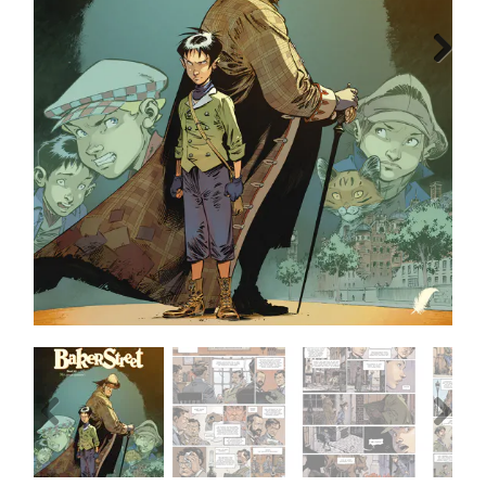
MANGA
Next
COMICS
TOP-10
CADEAUBON
CONTACT
Previous
Next