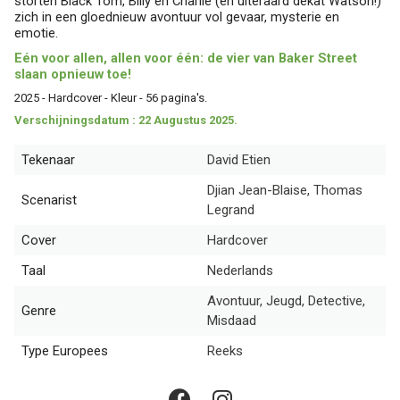
storten Black Tom, Billy en Charlie (en uiteraard dekat Watson!)
zich in een gloednieuw avontuur vol gevaar, mysterie en
emotie.
Eén voor allen, allen voor één: de vier van Baker Street
slaan opnieuw toe!
2025 - Hardcover - Kleur - 56 pagina's.
Verschijningsdatum : 22 Augustus 2025.
Tekenaar
David Etien
Djian Jean-Blaise, Thomas
Scenarist
Legrand
Cover
Hardcover
Taal
Nederlands
Avontuur, Jeugd, Detective,
Genre
Misdaad
Type Europees
Reeks