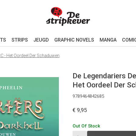
TS
STRIPS
JEUGD
GRAPHIC NOVELS
MANGA
COMI
 SC - Het Oordeel Der Schaduwen
De Legendariers De
Het Oordeel Der S
9789464842685
€ 9,95
Out Of Stock