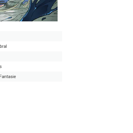
bral
s
Fantasie