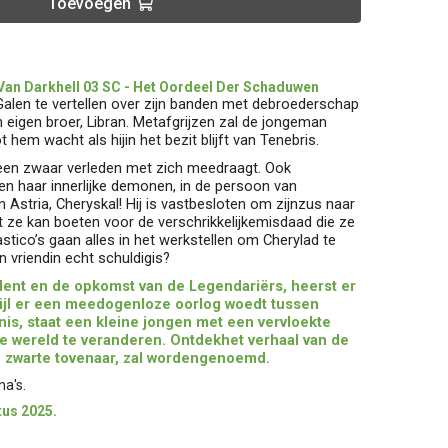
Toevoegen
Van Darkhell 03 SC - Het Oordeel Der Schaduwen
Galen te vertellen over zijn banden met debroederschap
jn eigen broer, Libran. Metafgrijzen zal de jongeman
t hem wacht als hijin het bezit blijft van Tenebris.
 een zwaar verleden met zich meedraagt. Ook
en haar innerlijke demonen, in de persoon van
n Astria, Cheryskal! Hij is vastbesloten om zijnzus naar
 ze kan boeten voor de verschrikkelijkemisdaad die ze
stico’s gaan alles in het werkstellen om Cherylad te
n vriendin echt schuldigis?
ident en de opkomst van de Legendariërs, heerst er
wijl er een meedogenloze oorlog woedt tussen
is, staat een kleine jongen met een vervloekte
 wereld te veranderen. Ontdekhet verhaal van de
de zwarte tovenaar, zal wordengenoemd.
na's.
tus 2025.