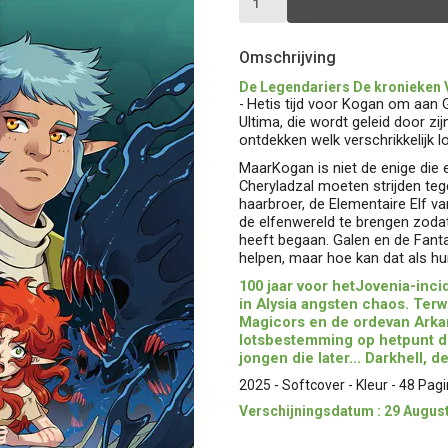
Omschrijving
De Legendariers De kronieken 
Hetis tijd voor Kogan om aan 
-
Ultima, die wordt geleid door zi
ontdekken welk verschrikkelijk lo
MaarKogan is niet de enige die
Cheryladzal moeten strijden teg
haarbroer, de Elementaire Elf va
de elfenwereld te brengen zodat
heeft begaan. Galen en de Fanta
helpen, maar hoe kan dat als hu
100 jaar voor hetJovenia-inc
in Alysia angsten chaos. Ter
Magicors en de ordevan Arkan
lotsbestemming op hetpunt de
jongen die later… Darkhell, 
2025 - Softcover - Kleur - 48 Pagi
Verschijningsdatum : 29 Augus