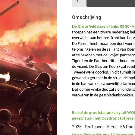
Omschrijving
De Grote Veldslagen Tanks 03 SC - 
troepen net een zware nederlaag hebbe
overwicht aan het oostfront kan herw
De Führer heeft maar één doel voor o
te omsingelen en de saillant van Koer
af te rekenen met de Sovjet-pantservo
Tiger I en de Panther. Hitler houdt 
de vijand. De Slag om Koersk zal resu
TweedeWereldoorlog. In dit tumult kr
gewond is geraakt in de strijd, de o
in de ban van een vrouwelijke tankco
Dat opmerkelijke duo zal zich ondersc
veroveren in de geschiedenisboeken.
Beleef de grootste tankslag uit WOI
gevecht aan het Oostfront tot leve
2025 - Softcover - Kleur - 56 Pagi