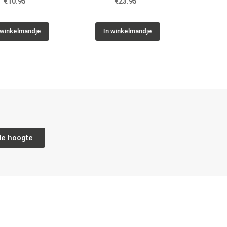
95
€23.95
lmandje
In winkelmandje
de hoogte