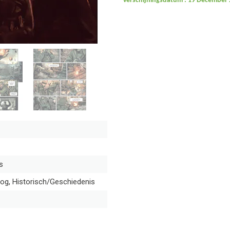
Verschijningsdatum : 19 December 
s
log, Historisch/Geschiedenis