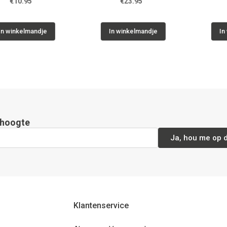
0.95
€23.95
€10.
kelmandje
In winkelmandje
In winke
e hoogte
Ja, hou me op 
Klantenservice