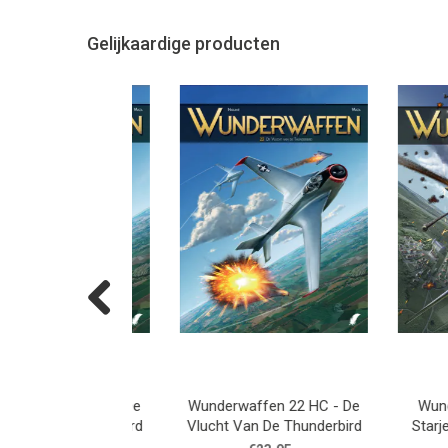
Gelijkaardige producten
Previous
fen 22 SC - De
Wunderwaffen 22 HC - De
Wunderwaf
 De Thunderbird
Vlucht Van De Thunderbird
Starjet, Im