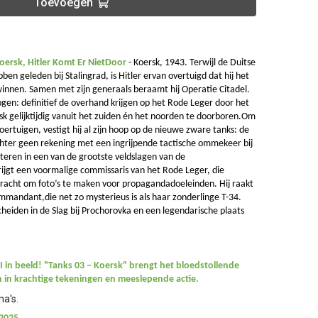
Toevoegen
Koersk, Hitler Komt Er NietDoor
-
Koersk, 1943. Terwijl de Duitse
n geleden bij Stalingrad, is Hitler ervan overtuigd dat hij het
innen. Samen met zijn generaals beraamt hij Operatie Citadel.
gen: definitief de overhand krijgen op het Rode Leger door het
sk gelijktijdig vanuit het zuiden én het noorden te doorboren.Om
ertuigen, vestigt hij al zijn hoop op de nieuwe zware tanks: de
echter geen rekening met een ingrijpende tactische ommekeer bij
lteren in een van de grootste veldslagen van de
ijgt een voormalige commissaris van het Rode Leger, die
pdracht om foto’s te maken voor propagandadoeleinden. Hij raakt
mmandant,die net zo mysterieus is als haar zonderlinge T-34.
heiden in de Slag bij Prochorovka en een legendarische plaats
I in beeld! "Tanks 03 – Koersk" brengt het bloedstollende
n in krachtige tekeningen en meeslepende actie.
na's.