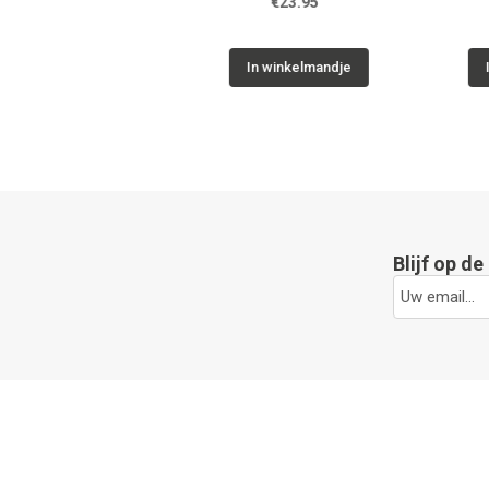
10.95
€23.95
€1
inkelmandje
In winkelmandje
In win
Blijf op d