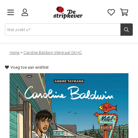
STRIPKEVER
Home
>
Caroline Baldwin Integraal 04 HC
Voeg toe aan wishlist
NIEUWE RELEASES
EVENTS
STRIPS
JEUGD
GRAPHIC NOVELS