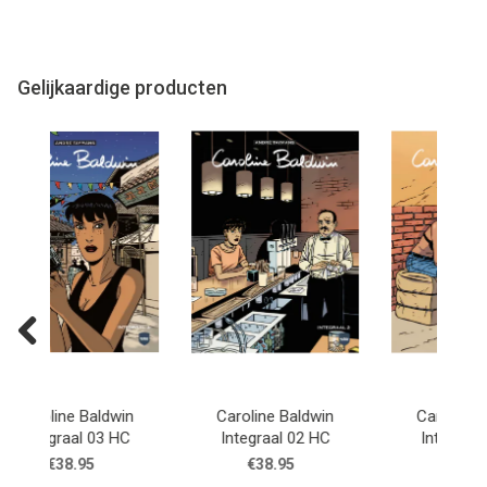
Gelijkaardige producten
Previous
 Baldwin
Caroline Baldwin
Miss Tattoo 01 SC - De
al 02 HC
Integraal 01 HC
Erfgenaam
.95
€38.95
€10.95