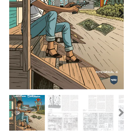
MANGA
Next
COMICS
TOP-10
CADEAUBON
CONTACT
Previous
Next