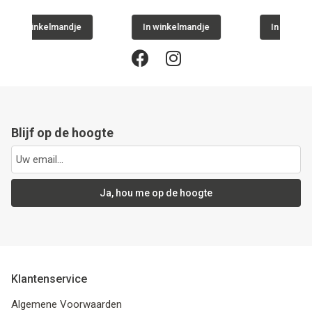
elmandje
In winkelmandje
In winkelmandje
Blijf op de hoogte
Ja, hou me op de hoogte
Klantenservice
Algemene Voorwaarden